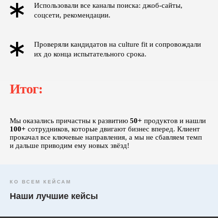
Использовали все каналы поиска: джоб-сайты,
соцсети, рекомендации.
INFO@HRME.AGENCY
Проверяли кандидатов на culture fit и сопровождали
Все права защищены ©
их до конца испытательного срока.
Политика конфиденциальности
Итог:
Мы оказались причастны к развитию
50+
продуктов и нашли
100+
сотрудников, которые двигают бизнес вперед. Клиент
прокачал все ключевые направления, а мы не сбавляем темп
и дальше приводим ему новых звёзд!
КО ВСЕМ КЕЙСАМ
Наши лучшие кейсы