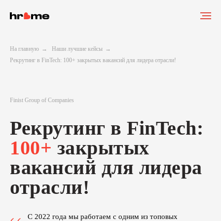
На главную
→
Наши лучшие кейсы
→
Рекрутинг в FinTech: 100+ закрытых вакансий для лидера отрасли!
Finist Group of Companies
Рекрутинг в FinTech:
100+
закрытых
вакансий для лидера
отрасли!
С 2022 года мы работаем с одним из топовых